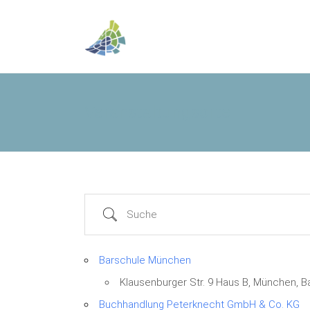
Veranstaltungsorte
Suche
Barschule München
Klausenburger Str. 9 Haus B, München, B
Buchhandlung Peterknecht GmbH & Co. KG