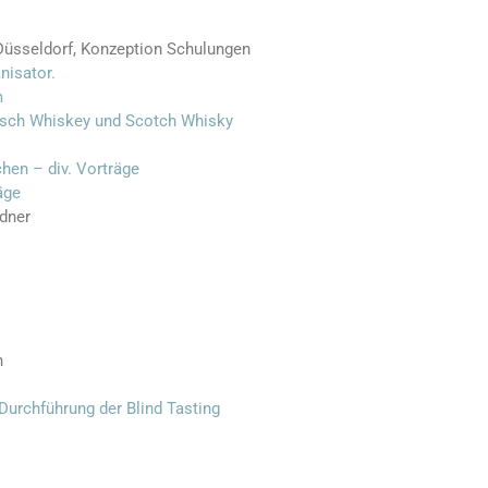
 Düsseldorf, Konzeption Schulungen
anisator.
m
risch Whiskey und Scotch Whisky
hen – div. Vorträge
äge
dner
n
Durchführung der Blind Tasting