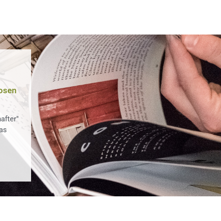
uosen
after"
as