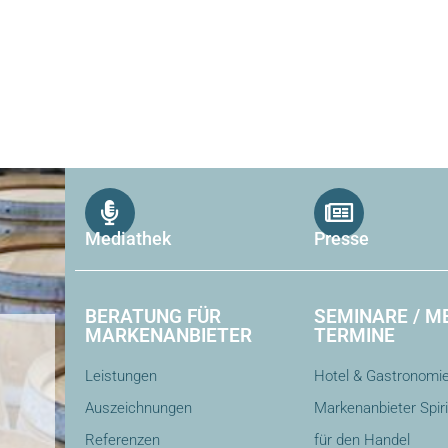
Mediathek
Presse
BERATUNG FÜR
SEMINARE / M
MARKENANBIETER
TERMINE
Leistungen
Hotel & Gastronomi
Auszeichnungen
Markenanbieter Spir
Referenzen
für den Handel