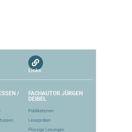
Links
ESSEN /
FACHAUTOR JÜRGEN
DEIBEL
e
Publikationen
ituosen
Leseproben
Flüssige Lesungen