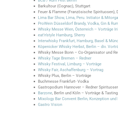
BCB / Rum Fest Berlin
Barkultour (Cognac), Stuttgart
Feuer & Flamme (Französische Spirituosen),
Lima Bar Show, Lima, Peru. Initiator & Mitorg
ProWein Düsseldorf Brandy, Vodka, Gin & Ru
Whisky Messe Wien, Österreich – Vorträge I
eat’n’style Hamburg, Sherry
Interwhisky Frankfurt, Hamburg, Basel & Münc
Köpenicker Whisky Herbst, Berlin – div. Vortr
Whisky Messe Bonn – Co-Organisator und Re
Whisky Tage Bremen – Redner
Whisky Festival, Limburg – Vorträge
Whisky Fair, Aschaffenburg – Vortrag
Whisky Plus, Berlin – Vorträge
Buchmesse Frankfurt- Vodka
Gastropodium Hannover – Redner Spirituose
Barzone
, Berlin und Köln – Vorträge & Tasting
Mixology Bar Convent Berlin, Konzeption und 
Gastro Vision