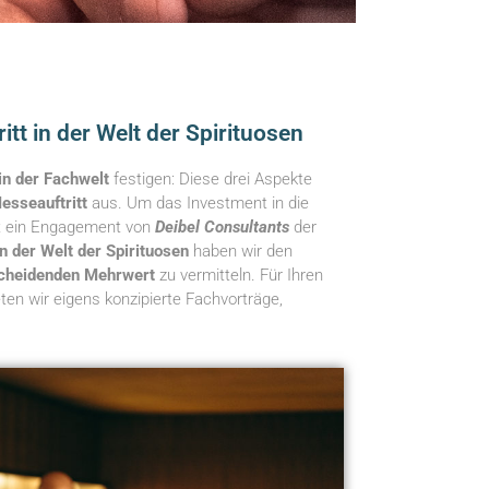
tt in der Welt der Spirituosen
in der Fachwelt
festigen: Diese drei Aspekte
esseauftritt
aus. Um das Investment in die
st ein Engagement von
Deibel Consultants
der
n der Welt der Spirituosen
haben wir den
cheidenden Mehrwert
zu vermitteln. Für Ihren
ten wir eigens konzipierte Fachvorträge,