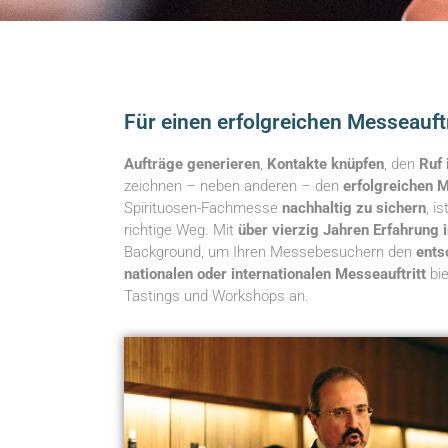
Für einen erfolgreichen Messeauftri
Aufträge generieren
,
Kontakte knüpfen
, den
Ruf 
zeichnen – neben anderen – den
erfolgreichen M
Spirituosen-Fachmesse
nachhaltig zu sichern
, i
richtige Weg. Mit
über vierzig Jahren Erfahrung i
Background, um Ihren Messebesuchern den
ents
nationalen oder internationalen Messeauftritt
bie
Tastings und Workshops an.