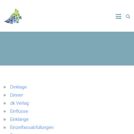
Schlagworte
Dinklage
Dinner
dk Verlag
Einflüsse
Einklänge
Einzelfassabfüllungen