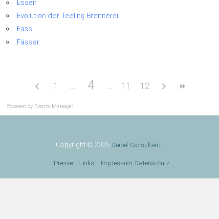
Essen
Evolution der Teeling Brennerei
Fass
Fässer
4
1
11
12
Powered by
Events Manager
Copyright © 2026
Deibel Consultant
Presse
Links
Impressum-Datenschutz