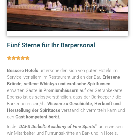
Fünf Sterne für Ihr Barpersonal





Bessere Hotels
unterscheiden sich von guten Hotels im
Service, vor allem im Restaurant und an der Bar.
Erlesene
Brände, seltene Whiskys und exotische Spirituosen
erwarten Gäste
in Premiumhäusern
auf der Getränkekarte.
Ebenso ist es selbstverständlich, dass der Barkeeper / die
Barkeeperin sein/ihr
Wissen zu Geschichte, Herkunft und
Herstellung der Spirituose
verständlich vermitteln kann und
den
Gast kompetent berät
.
©
In der
DAFS Deibel’s Academy of Fine Spirits
unterweisen
wir Mitarbeiter und Führungskräfte an Bar- und in Hotels,